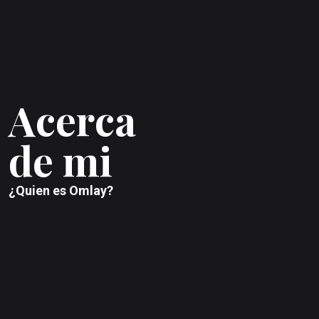
A
c
e
r
c
a
d
e
m
i
¿
Q
u
i
e
n
e
s
O
m
l
a
y
?